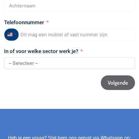
Telefoonnummer
United
States
In of voor welke sector werk je?
+1
Volgende
Heb je een vraag? Stel hem ons gerust via Whatsapp op: