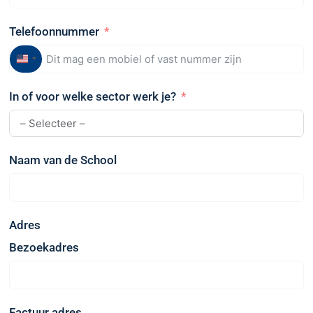
Telefoonnummer
United
States
In of voor welke sector werk je?
+1
Naam van de School
Adres
Bezoekadres
Factuur adres