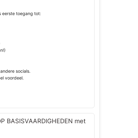
s eerste toegang tot:
n
n!)
andere socials.
eel voordeel.
OP BASISVAARDIGHEDEN met