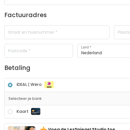
Factuuradres
*
Land
Nederland
Betaling
iDEAL | Wero
Selecteer je bank
Kaart
Voeg de LesSpiegel Studio toe