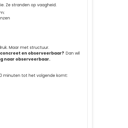
ie. Ze stranden op vaagheid.
am:
enzen
druk. Maar met structuur.
en concreet en observeerbaar?
Dan wil
g naar observeerbaar.
 60 minuten tot het volgende komt: