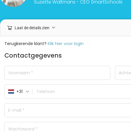
Suzette Waltmans - CEO SmartSchools
Laat de details zien
Terugkerende klant?
Klik hier voor login
Contactgegevens
+31