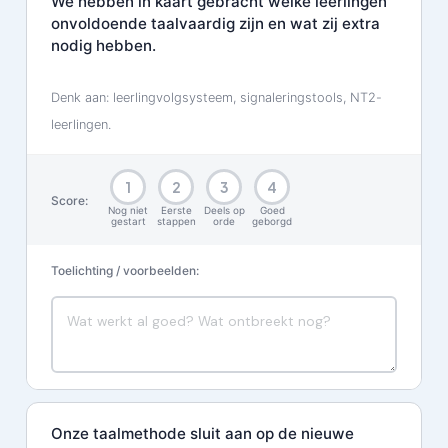
We hebben in kaart gebracht welke leerlingen
onvoldoende taalvaardig zijn en wat zij extra
nodig hebben.
Denk aan: leerlingvolgsysteem, signaleringstools, NT2-
leerlingen.
1
2
3
4
Score:
Nog niet
Eerste
Deels op
Goed
gestart
stappen
orde
geborgd
Toelichting / voorbeelden:
Onze taalmethode sluit aan op de nieuwe