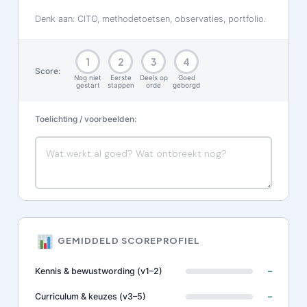
Denk aan: CITO, methodetoetsen, observaties, portfolio.
1
2
3
4
Score:
Nog niet
Eerste
Deels op
Goed
gestart
stappen
orde
geborgd
Toelichting / voorbeelden:
GEMIDDELD SCOREPROFIEL
Kennis & bewustwording (v1–2)
–
Curriculum & keuzes (v3–5)
–