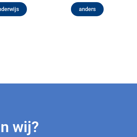
nderwijs
anders
jn wij?