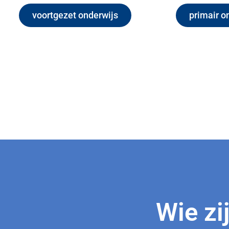
voortgezet onderwijs
primair o
Wie zi