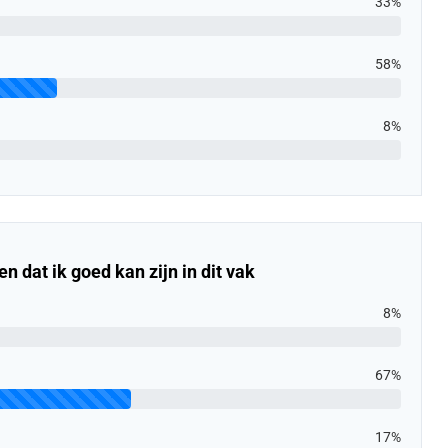
33%
58%
8%
n dat ik goed kan zijn in dit vak
8%
67%
17%