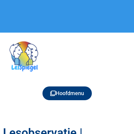
Hoofdmenu
Lesobservatie |