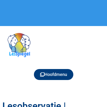
Hoofdmenu
Lesobservatie |