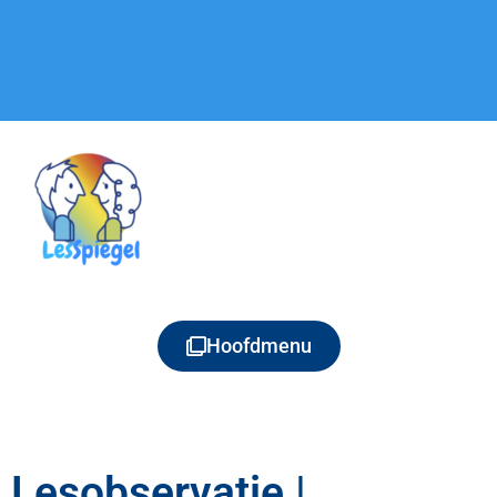
Hoofdmenu
Lesobservatie |