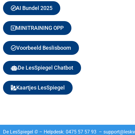
AI Bundel 2025
MINITRAINING OPP
Voorbeeld Beslisboom
De LesSpiegel Chatbot
Kaartjes LesSpiegel
De LesSpiegel
©
– Helpdesk: 0475 57 57 93 –
support@leskwa