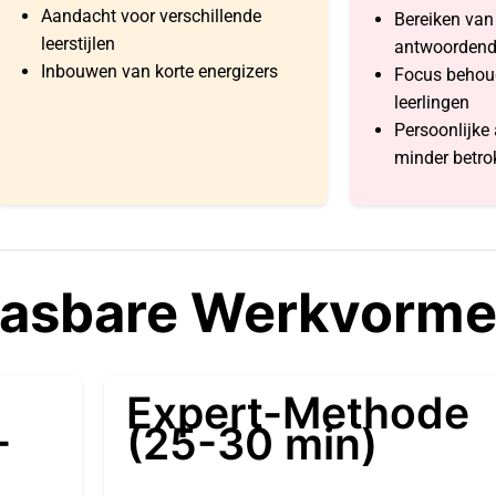
Aandacht voor verschillende
Bereiken van 
leerstijlen
antwoordende
Inbouwen van korte energizers
Focus behoud
leerlingen
Persoonlijke
minder betro
pasbare Werkvorm
Expert-Methode
-
(25-30 min)