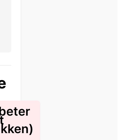
e
beter
t
kken)