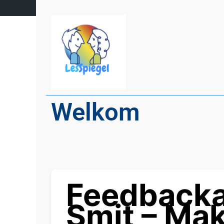
Welkom
Feedbacka
Smit – Mak