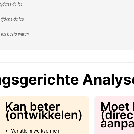
ijdens de les
tijdens de les
 les bezig waren
ngsgerichte Analys
Kan beter
Moet 
(ontwikkelen)
(direc
aanpa
Variatie in werkvormen