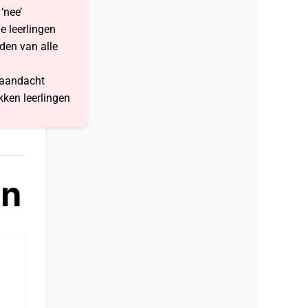
‘nee’
 leerlingen
en van alle
 aandacht
kken leerlingen
en