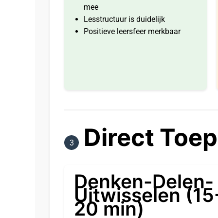
mee
Lesstructuur is duidelijk
Positieve leersfeer merkbaar
Direct Toe
3
Denken-Delen-
Uitwisselen (15
20 min)