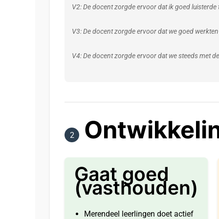
V2: De docent zorgde ervoor dat ik goed luisterde t
V3: De docent zorgde ervoor dat we goed werkten 
V4: De docent zorgde ervoor dat we steeds met de
Ontwikkeli
2
Gaat goed
(vasthouden)
Merendeel leerlingen doet actief