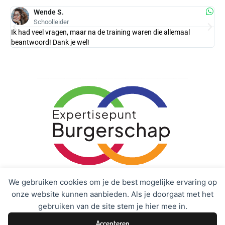
Wende S.
Schoolleider
Ik had veel vragen, maar na de training waren die allemaal
Hee
beantwoord! Dank je wel!
We gebruiken cookies om je de best mogelijke ervaring op
Zoals genoemd op de website van Expertisepunt
onze website kunnen aanbieden. Als je doorgaat met het
Burgerschap
gebruiken van de site stem je hier mee in.
Accepteren